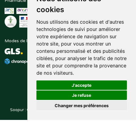
Pharmacie en ligne agréée
Paiement sécurisé
cookies
Nous utilisons des cookies et d'autres
technologies de suivi pour améliorer
votre expérience de navigation sur
Modes de livraison
Suivez-nous sur
notre site, pour vous montrer un
contenu personnalisé et des publicités
ciblées, pour analyser le trafic de notre
site et pour comprendre la provenance
de nos visiteurs.
J'accepte
Je refuse
Changer mes préférences
Soopur : Cosmétiques, soin de la peau, maquillage, toutes vos
Posez une question
marques de beauté.
à votre pharmacien
© 2014-2026
PHARMALEO, PHARMACIE PAQUE
– Tous droits
,
réservés –
Apotekisto
pharmacie