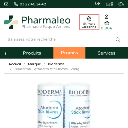
03 22 46 14 48
Skincare
Coréenne
0,00€
Pharmaleo
Pharmacie
Promos
Navigation
Produits
Services
Paque
Accueil
Marque
Bioderma
Amiens
Bioderma - Atoderm stick lèvres - 2x4g