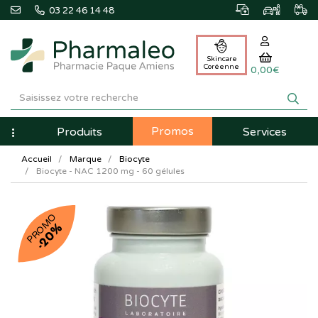
03 22 46 14 48
Skincare
Coréenne
0,00€
Pharmaleo
Pharmacie
Promos
Navigation
Produits
Services
Paque
Accueil
Marque
Biocyte
Amiens
Biocyte - NAC 1200 mg - 60 gélules
PROMO
-20%