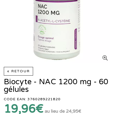
« RETOUR
Biocyte - NAC 1200 mg - 60
gélules
CODE EAN: 3760289221820
19,96€
au lieu de
24,95€