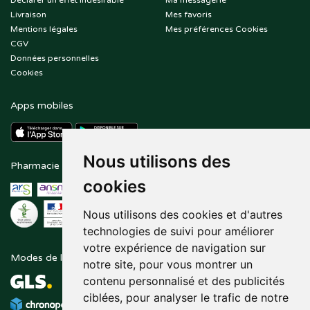
Déclarer un effet indésirable
Ma messagerie
Livraison
Mes favoris
Mentions légales
Mes préférences Cookies
CGV
Données personnelles
Cookies
Apps mobiles
Nous utilisons des
Pharmacie en ligne agréée
Paiement sécurisé
cookies
Nous utilisons des cookies et d'autres
technologies de suivi pour améliorer
votre expérience de navigation sur
Modes de livraison
Suivez-nous sur
notre site, pour vous montrer un
contenu personnalisé et des publicités
ciblées, pour analyser le trafic de notre