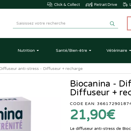
Click & Collect
Retrait Drive
L
Nutrition
Santé
/Bien-être
Vétérinaire
Diffuseur anti-stress - Diffuseur + recharge
Biocanina - Dif
Diffuseur + re
CODE EAN: 36617290187
21,90€
Le diffuseur anti-stress de Bio