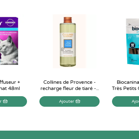
iffuseur +
Collines de Provence -
Biocanina
hat 48ml
recharge fleur de tiaré -...
Très Petits 
er
Ajouter
Ajo