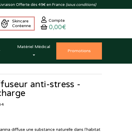
ivraison
Offerte dès 49€ en France
(sous conditions)
Compte
Skincare
Coréenne
0,00€
Matériel Médical
Promo
tion
s
fuseur anti-stress -
charge
44
canina diffuse une substance naturelle dans l'habitat