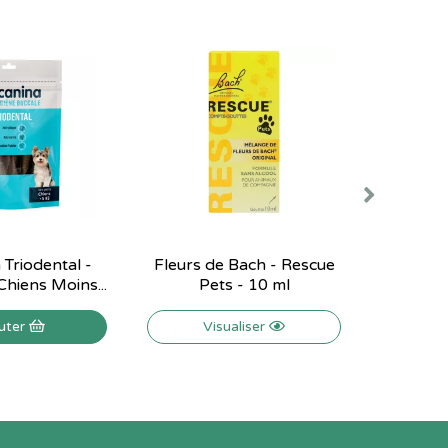
 Triodental -
Fleurs de Bach - Rescue
Biocan
Chiens Moins...
Pets - 10 ml
Petits C
uter
Visualiser
V