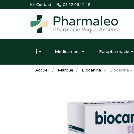
Contact
03 22 46 14 48
Pharmaleo
Pharmacie
Médicament
Parapharmacie
Paque
Amiens
Accueil
Marque
Biocanina
Biocanina - 