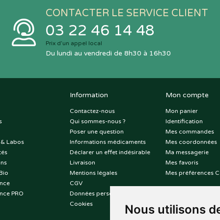
CONTACTER LE SERVICE CLIENT
03 22 46 14 48
Prix d’un appel local
Du lundi au vendredi de 8h30 à 16h30
Information
Mon compte
Contactez-nous
Mon panier
s
Qui sommes-nous ?
Identification
Poser une question
Mes commandes
 & Labos
Informations médicaments
Mes coordonnées
tés
Déclarer un effet indésirable
Ma messagerie
ons
Livraison
Mes favoris
Bio
Mentions légales
Mes préférences C
nce
CGV
nce PRO
Données personnelles
Cookies
Nous utilisons d