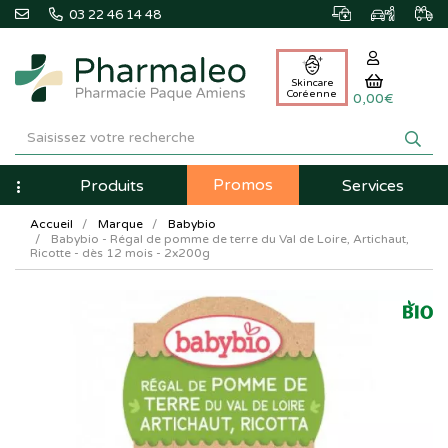
03 22 46 14 48
Skincare
Coréenne
0,00€
Pharmaleo
Pharmacie
Promos
Navigation
Produits
Services
Paque
Accueil
Marque
Babybio
Amiens
Babybio - Régal de pomme de terre du Val de Loire, Artichaut,
Ricotte - dès 12 mois - 2x200g