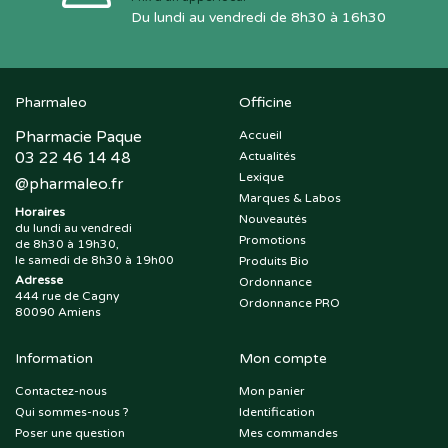
Du lundi au vendredi de 8h30 à 16h30
Pharmaleo
Officine
Pharmacie Paque
Accueil
03 22 46 14 48
Actualités
Lexique
@
pharmaleo.fr
Marques & Labos
Horaires
Nouveautés
du lundi au vendredi
Promotions
de 8h30 à 19h30,
le samedi de 8h30 à 19h00
Produits Bio
Adresse
Ordonnance
444 rue de Cagny
Ordonnance PRO
80090 Amiens
Information
Mon compte
Contactez-nous
Mon panier
Qui sommes-nous ?
Identification
Poser une question
Mes commandes