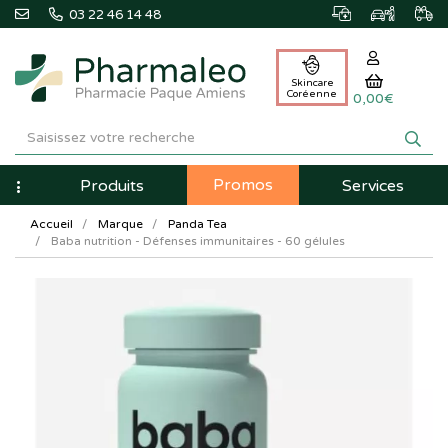
03 22 46 14 48
Skincare
Coréenne
0,00€
Pharmaleo
Pharmacie
Promos
Navigation
Produits
Services
Paque
Accueil
Marque
Panda Tea
Amiens
Baba nutrition - Défenses immunitaires - 60 gélules