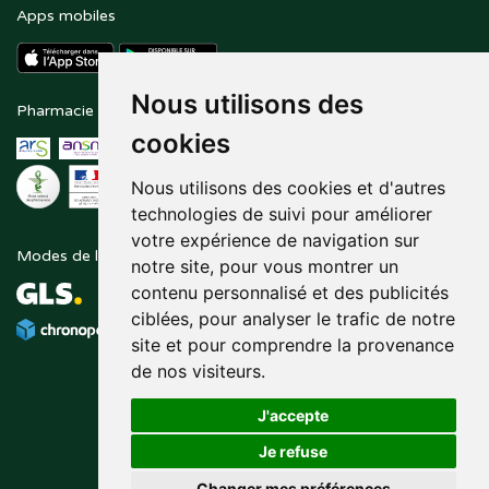
Apps mobiles
Nous utilisons des
Pharmacie en ligne agréée
Paiement sécurisé
cookies
Nous utilisons des cookies et d'autres
technologies de suivi pour améliorer
votre expérience de navigation sur
Modes de livraison
Suivez-nous sur
notre site, pour vous montrer un
contenu personnalisé et des publicités
ciblées, pour analyser le trafic de notre
site et pour comprendre la provenance
de nos visiteurs.
J'accepte
Je refuse
Changer mes préférences