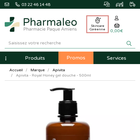
03 22 46 14 48
Skincare
Coréenne
0,00€
Pharmaleo
Pharmacie
Promos
Navigation
Produits
Services
Paque
Accueil
Marque
Apivita
Amiens
Apivita - Royal Honey gel douche - 500ml