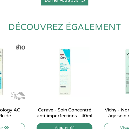
Donner votre avis
DÉCOUVREZ ÉGALEMENT
iology AC
Cerave - Soin Concentré
Vichy - No
luide...
anti-imperfections - 40ml
âge soin r
ser
Ajouter
Visu