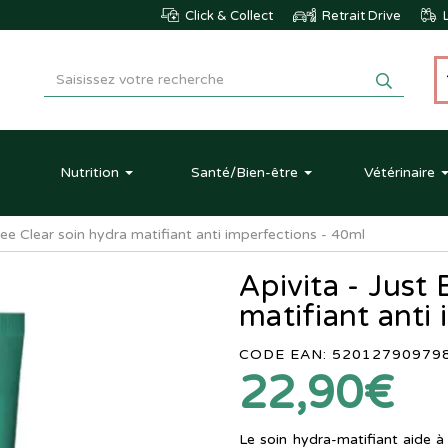
Click & Collect
Retrait Drive
L
Nutrition
Santé
/Bien-être
Vétérinaire
Bee Clear soin hydra matifiant anti imperfections - 40ml
Apivita - Just
matifiant anti
CODE EAN: 52012790979
22,90€
Le soin hydra-matifiant aide à 