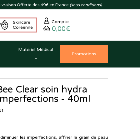
ivraison
Offerte dès 49€ en France
(sous conditions)
Compte
Skincare
Coréenne
0,00€
Matériel Médical
Promo
tion
s
 Bee Clear soin hydra
 imperfections - 40ml
81
diminuer les imperfections, affiner le grain de peau