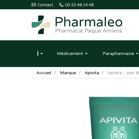
Contact
03 22 46 14 48
Pharmaleo
Pharmacie
Médicament
Parapharmacie
Paque
Amiens
Accueil
Marque
Apivita
Apivita - Just 