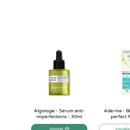
Algologie - Sérum anti-
Aderma - B
imperfections - 30ml
perfect F
Ajouter
Visuali