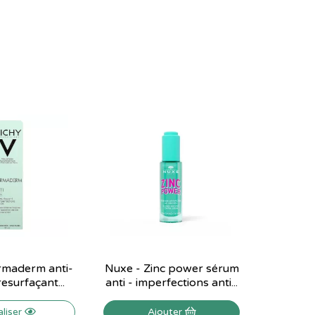
rmaderm anti-
Nuxe - Zinc power sérum
esurfaçant...
anti - imperfections anti...
aliser
Ajouter