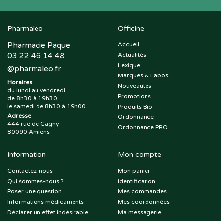
Pharmaleo
Officine
Pharmacie Paque
Accueil
03 22 46 14 48
Actualités
Lexique
@
pharmaleo.fr
Marques & Labos
Horaires
Nouveautés
du lundi au vendredi
Promotions
de 8h30 à 19h30,
le samedi de 8h30 à 19h00
Produits Bio
Adresse
Ordonnance
444 rue de Cagny
Ordonnance PRO
80090 Amiens
Information
Mon compte
Contactez-nous
Mon panier
Qui sommes-nous ?
Identification
Poser une question
Mes commandes
Informations médicaments
Mes coordonnées
Déclarer un effet indésirable
Ma messagerie