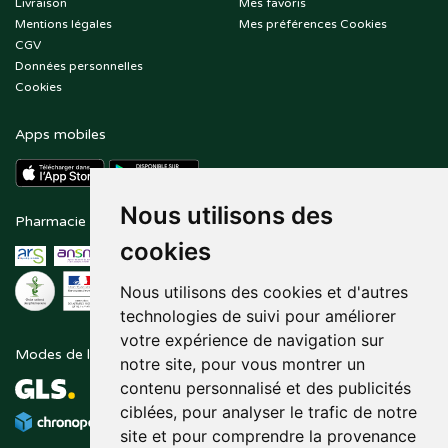
Livraison
Mes favoris
Mentions légales
Mes préférences Cookies
CGV
Données personnelles
Cookies
Apps mobiles
Nous utilisons des
Pharmacie en ligne agréée
Paiement sécurisé
cookies
Nous utilisons des cookies et d'autres
technologies de suivi pour améliorer
votre expérience de navigation sur
Modes de livraison
Suivez-nous sur
notre site, pour vous montrer un
contenu personnalisé et des publicités
ciblées, pour analyser le trafic de notre
site et pour comprendre la provenance