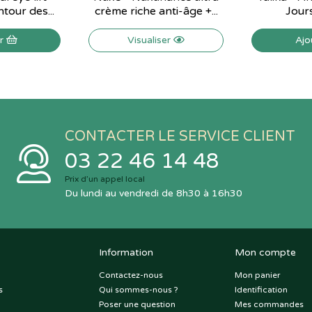
tour des...
crème riche anti-âge +...
Jour
er
Visualiser
Ajo
CONTACTER LE SERVICE CLIENT
03 22 46 14 48
Prix d’un appel local
Du lundi au vendredi de 8h30 à 16h30
Information
Mon compte
Contactez-nous
Mon panier
s
Qui sommes-nous ?
Identification
Poser une question
Mes commandes