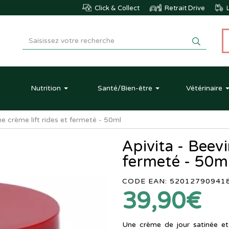
Click & Collect
Retrait Drive
L
Nutrition
Santé
/Bien-être
Vétérinaire
ne crème lift rides et fermeté - 50ml
Apivita - Beevi
fermeté - 50m
CODE EAN: 52012790941
39,90€
Une crème de jour satinée et