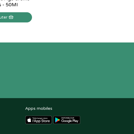
s - 50Ml
uter
Apps mobiles