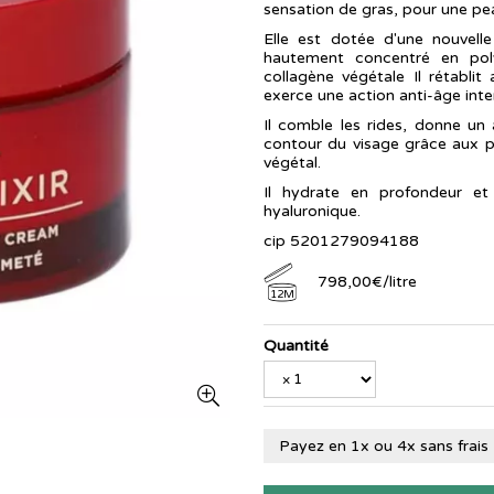
sensation de gras, pour une pea
Elle est dotée d'une nouvel
hautement concentré en pol
collagène végétale Il rétablit
exerce une action anti-âge inte
Il comble les rides, donne un 
contour du visage grâce aux p
végétal.
Il hydrate en profondeur e
hyaluronique.
cip 5201279094188
798
,
00
€
/
litre
12M
Quantité
Payez en 1x ou 4x sans frais