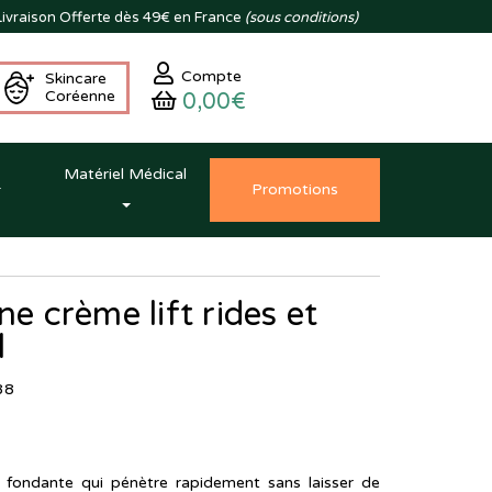
ivraison
Offerte dès 49€ en France
(sous conditions)
Compte
Skincare
Coréenne
0,00€
Matériel Médical
Promo
tion
s
ne crème lift rides et
l
88
 fondante qui pénètre rapidement sans laisser de