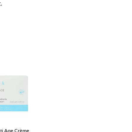
.
nti Age Crème