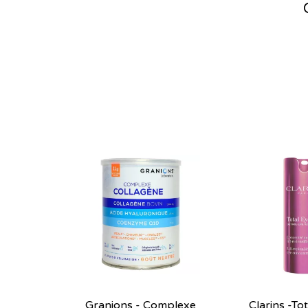
Granions - Complexe
Clarins -Tota