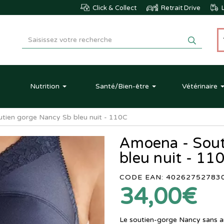
Click & Collect
Retrait Drive
L
Nutrition
Santé
/Bien-être
Vétérinaire
tien gorge Nancy Sb bleu nuit - 110C
Amoena - Sout
bleu nuit - 11
CODE EAN: 40262752783
34,00€
Le soutien-gorge Nancy sans a