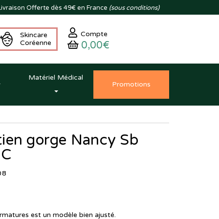
ivraison
Offerte dès 49€ en France
(sous conditions)
Compte
Skincare
Coréenne
0,00€
Matériel Médical
Promo
tion
s
ien gorge Nancy Sb
0C
08
rmatures est un modèle bien ajusté.