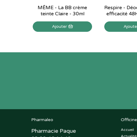
MÊME - La BB crème
Respire - Déo
teinte Claire - 30ml
efficacité 48H
Ajouter
Ajout
Pharmaleo
Officine
Pharmacie Paque
Accueil
Actualité