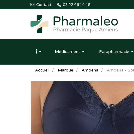
Contact
03 22 46 14 48
Pharmaleo
Pharmacie
Médicament
Parapharmacie
Paque
Amiens
Accueil
Marque
Amoena
Amoena - Sou