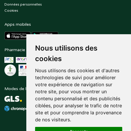
Données personnelles
Cookies
Apps mobiles
Nous utilisons des
Pharmacie en ligne agréée
Paiement sécurisé
cookies
Nous utilisons des cookies et d'autres
technologies de suivi pour améliorer
votre expérience de navigation sur
Modes de livraison
Suivez-nous sur
notre site, pour vous montrer un
contenu personnalisé et des publicités
ciblées, pour analyser le trafic de notre
site et pour comprendre la provenance
de nos visiteurs.