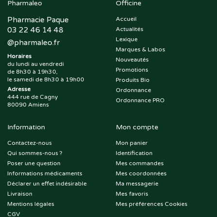
Pharmaleo
Officine
Pharmacie Paque
Accueil
03 22 46 14 48
Actualités
Lexique
@
pharmaleo.fr
Marques & Labos
Horaires
Nouveautés
du lundi au vendredi
Promotions
de 8h30 à 19h30,
le samedi de 8h30 à 19h00
Produits Bio
Adresse
Ordonnance
444 rue de Cagny
Ordonnance PRO
80090 Amiens
Information
Mon compte
Contactez-nous
Mon panier
Qui sommes-nous ?
Identification
Poser une question
Mes commandes
Informations médicaments
Mes coordonnées
Déclarer un effet indésirable
Ma messagerie
Livraison
Mes favoris
Mentions légales
Mes préférences Cookies
CGV