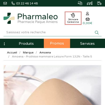
03 22 46 14 48
Skincare
Coréenne
0,00€
Pharmaleo
Pharmacie
Promos
Navigation
Produits
Services
Paque
Accueil
Marque
Amoena
Amiens
Amoena - Prothèse mammaire Leisure Form 132N - Taille 5