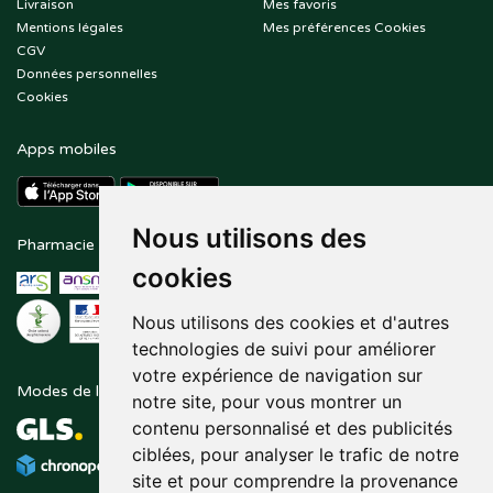
Livraison
Mes favoris
Mentions légales
Mes préférences Cookies
CGV
Données personnelles
Cookies
Apps mobiles
Nous utilisons des
Pharmacie en ligne agréée
Paiement sécurisé
cookies
Nous utilisons des cookies et d'autres
technologies de suivi pour améliorer
votre expérience de navigation sur
Modes de livraison
Suivez-nous sur
notre site, pour vous montrer un
contenu personnalisé et des publicités
ciblées, pour analyser le trafic de notre
site et pour comprendre la provenance