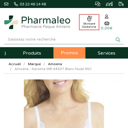
03 22 46 14 48
Skincare
Coréenne
0,00€
Pharmaleo
Pharmacie
Promos
Navigation
Produits
Services
Paque
Accueil
Marque
Amoena
Amiens
Amoena - Karolina WB 44507 Blanc Nude 95C