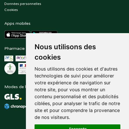
Données personnelles
Cookies
Apps mobiles
Nous utilisons des
Pharmacie en ligne agréée
Paiement sécurisé
cookies
Nous utilisons des cookies et d'autres
technologies de suivi pour améliorer
votre expérience de navigation sur
Modes de livraison
Suivez-nous sur
notre site, pour vous montrer un
contenu personnalisé et des publicités
ciblées, pour analyser le trafic de notre
site et pour comprendre la provenance
de nos visiteurs.
J'accepte