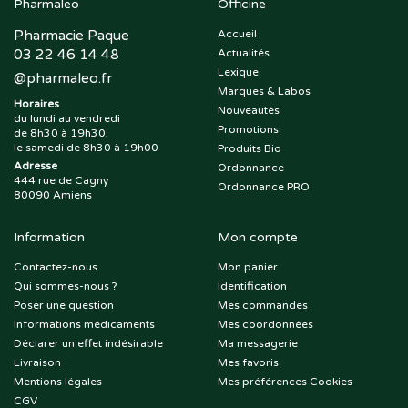
Pharmaleo
Officine
Pharmacie Paque
Accueil
03 22 46 14 48
Actualités
Lexique
@
pharmaleo.fr
Marques & Labos
Horaires
Nouveautés
du lundi au vendredi
Promotions
de 8h30 à 19h30,
le samedi de 8h30 à 19h00
Produits Bio
Adresse
Ordonnance
444 rue de Cagny
Ordonnance PRO
80090 Amiens
Information
Mon compte
Contactez-nous
Mon panier
Qui sommes-nous ?
Identification
Poser une question
Mes commandes
Informations médicaments
Mes coordonnées
Déclarer un effet indésirable
Ma messagerie
Livraison
Mes favoris
Mentions légales
Mes préférences Cookies
CGV