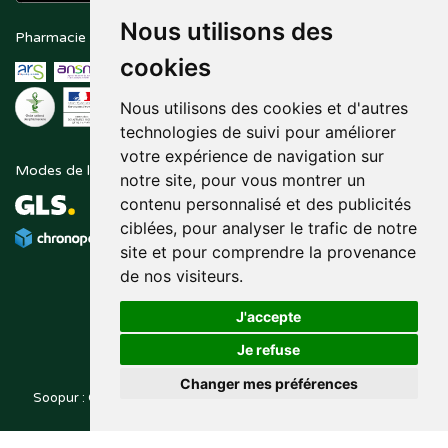
Nous utilisons des
Pharmacie en ligne agréée
Paiement sécurisé
cookies
Nous utilisons des cookies et d'autres
technologies de suivi pour améliorer
votre expérience de navigation sur
Modes de livraison
Suivez-nous sur
notre site, pour vous montrer un
contenu personnalisé et des publicités
ciblées, pour analyser le trafic de notre
site et pour comprendre la provenance
de nos visiteurs.
J'accepte
Je refuse
Changer mes préférences
Soopur : Cosmétiques, soin de la peau, maquillage, toutes vos
Posez une question
marques de beauté.
à votre pharmacien
© 2014-2026
PHARMALEO, PHARMACIE PAQUE
– Tous droits