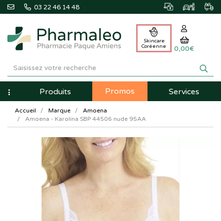
03 22 46 14 48
Skincare
Coréenne
0,00€
Pharmaleo
Pharmacie
Promos
Navigation
Produits
Services
Paque
Accueil
Marque
Amoena
Amiens
Amoena - Karolina SBP 44506 nude 95AA