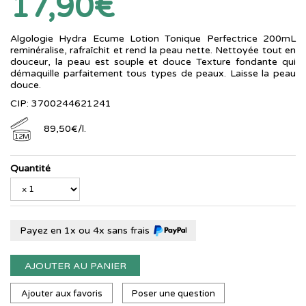
17,90€
Algologie Hydra Ecume Lotion Tonique Perfectrice 200mL
reminéralise, rafraîchit et rend la peau nette. Nettoyée tout en
douceur, la peau est souple et douce Texture fondante qui
démaquille parfaitement tous types de peaux. Laisse la peau
douce.
CIP: 3700244621241
89
,
50
€
/
l.
12M
Quantité
Payez en 1x ou 4x sans frais
AJOUTER AU PANIER
Ajouter aux favoris
Poser une question