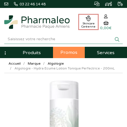
03 22 46 14 48
Skincare
Coréenne
0,00€
Pharmaleo
Pharmacie
Promos
Navigation
Produits
Services
Paque
Accueil
Marque
Algologie
Amiens
Algologie - Hydra Ecume Lotion Tonique Perfectrice - 200mL