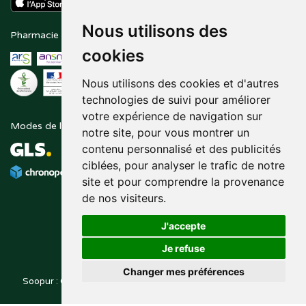
Nous utilisons des
Pharmacie en ligne agréée
Paiement sécurisé
cookies
Nous utilisons des cookies et d'autres
technologies de suivi pour améliorer
votre expérience de navigation sur
Modes de livraison
Suivez-nous sur
notre site, pour vous montrer un
contenu personnalisé et des publicités
ciblées, pour analyser le trafic de notre
site et pour comprendre la provenance
de nos visiteurs.
J'accepte
Je refuse
Changer mes préférences
Soopur : Cosmétiques, soin de la peau, maquillage, toutes vos
Posez une question
marques de beauté.
à votre pharmacien