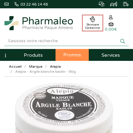
03 22 46 14 48
Skincare
Coréenne
0,00€
Pharmaleo
Pharmacie
Promos
Navigation
Produits
Services
Paque
Accueil
Marque
Alepia
Amiens
Alepia - Argile blanche kaolin - 90g