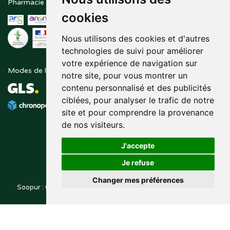
Pharmacie en ligne agréée
Paiement sécurisé
cookies
Nous utilisons des cookies et d'autres
technologies de suivi pour améliorer
votre expérience de navigation sur
Modes de livraison
Suivez-nous sur
notre site, pour vous montrer un
contenu personnalisé et des publicités
ciblées, pour analyser le trafic de notre
site et pour comprendre la provenance
de nos visiteurs.
J'accepte
Je refuse
Changer mes préférences
Soopur : Cosmétiques, soin de la peau, maquillage, toutes vos
Posez une question
marques de beauté.
à votre pharmacien
© 2014-2026
PHARMALEO, PHARMACIE PAQUE
– Tous droits
,
réservés –
Apotekisto
pharmacie