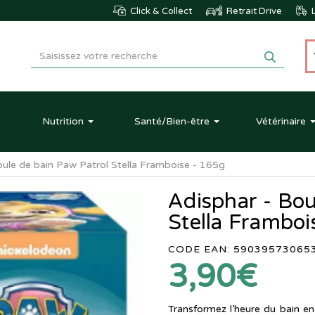
Click & Collect
Retrait Drive
L
Nutrition
Santé
/Bien-être
Vétérinaire
oule de bain Paw Patrol Stella Framboise - 165g
Adisphar - Bou
Stella Framboi
CODE EAN: 59039573065
3,90€
Transformez l’heure du bain 