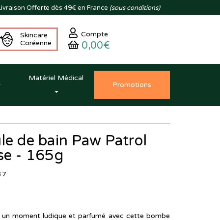
ivraison
Offerte dès 49€ en France
(sous conditions)
Compte
Skincare
Coréenne
0,00€
Matériel Médical
Promo
tion
s
le de bain Paw Patrol
se - 165g
37
en un moment ludique et parfumé avec cette bombe