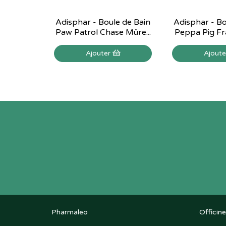
Adisphar - Boule de Bain
Adisphar - Bo
Paw Patrol Chase Mûre...
Peppa Pig Fra
Ajouter
Ajout
Pharmaleo
Officine