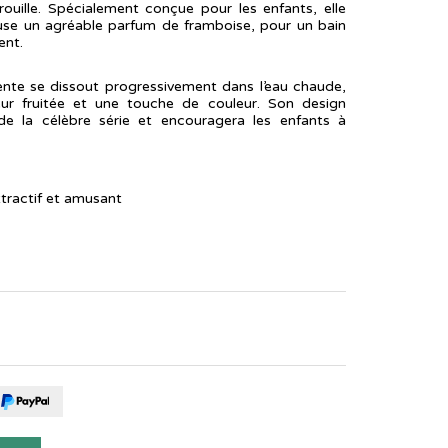
ouille. Spécialement conçue pour les enfants, elle
fuse un agréable parfum de framboise, pour un bain
ent.
ente se dissout progressivement dans l’eau chaude,
teur fruitée et une touche de couleur. Son design
s de la célèbre série et encouragera les enfants à
ttractif et amusant