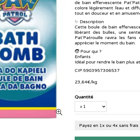
de bain effervescente Pat’Patr
colore légèrement l’eau et dif
tout en douceur et en amusem
✨ Description
Cette boule de bain effervesc
libérant des bulles, une sen
Pat’Patrouille ravira les fan
apprécier le moment du bain.
🧒 Pour qui ?
Enfants
Idéal pour rendre le bain plus a
CIP:5903957306537
23
,
64
€
/kg
Quantité
Payez en 1x ou 4x sans frais