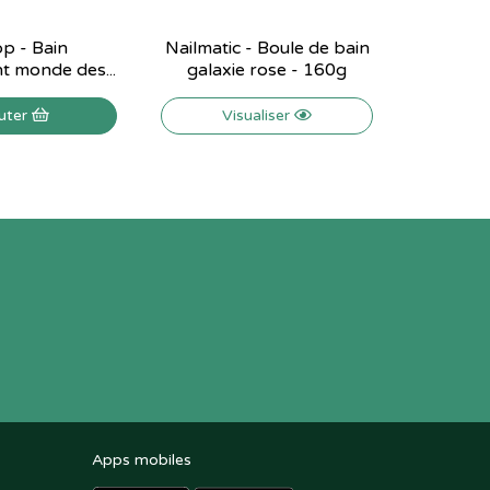
p - Bain
Nailmatic - Boule de bain
Nailmati
t monde des...
galaxie rose - 160g
ga
uter
Visualiser
Apps mobiles