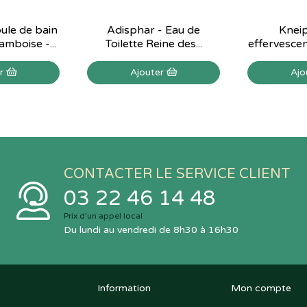
ule de bain
Adisphar - Eau de
Kneip
mboise -...
Toilette Reine des...
effervescen
er
Ajouter
Ajo
CONTACTER LE SERVICE CLIENT
03 22 46 14 48
Prix d’un appel local
Du lundi au vendredi de 8h30 à 16h30
Information
Mon compte