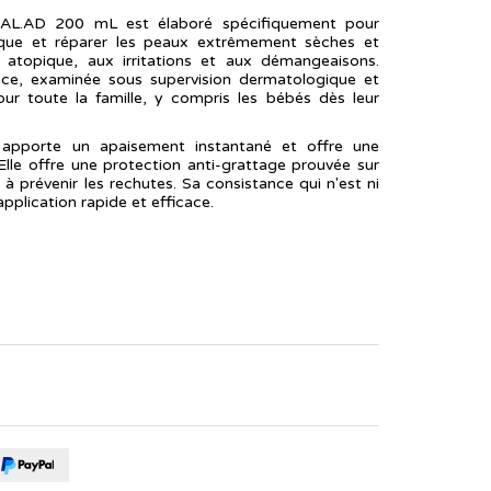
IAL.AD 200 mL est élaboré spécifiquement pour
idique et réparer les peaux extrêmement sèches et
a atopique, aux irritations et aux démangeaisons.
nce, examinée sous supervision dermatologique et
our toute la famille, y compris les bébés dès leur
 il apporte un apaisement instantané et offre une
Elle offre une protection anti-grattage prouvée sur
à prévenir les rechutes. Sa consistance qui n'est ni
pplication rapide et efficace.