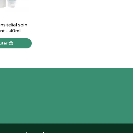
sitelial soin
nt - 40ml
uter