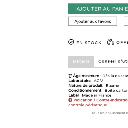
AJOUTER AU PANI
Ajouter aux favoris
OFFE
EN STOCK
Détails
Conseil d’ut
Âge minimum
: Dès la naissa
Laboratoire
:
ACM
Nature de produit
: Baume
Conditionnement
: Boite carto
Label
: Made in France
Indication / Contre-indicatio
contrôle pédiatrique
Tous les prix incluent 