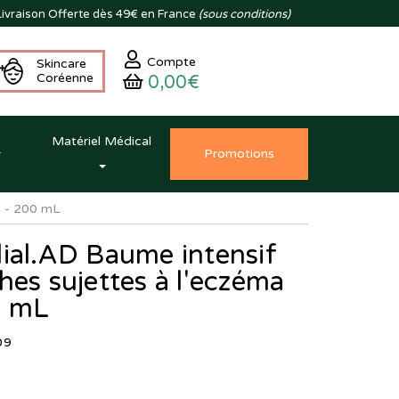
ivraison
Offerte dès 49€ en France
(sous conditions)
Compte
Skincare
Coréenne
0,00€
Matériel Médical
Promo
tion
s
e - 200 mL
ial.AD Baume intensif
hes sujettes à l'eczéma
0 mL
09