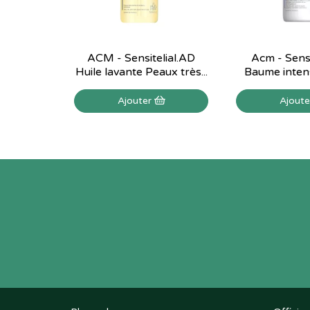
ACM - Sensitelial.AD
Acm - Sensi
Huile lavante Peaux très...
Baume intens
Ajouter
Ajout