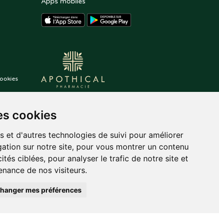
Apps mobiles
ookies
es cookies
s et d'autres technologies de suivi pour améliorer
ation sur notre site, pour vous montrer un contenu
ités ciblées, pour analyser le trafic de notre site et
nance de nos visiteurs.
hanger mes préférences
auté.
Posez une question
,
tekisto
à votre pharmacien
pharmacie