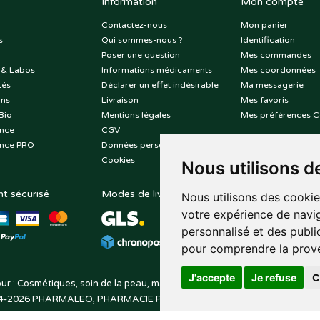
Information
Mon compte
Contactez-nous
Mon panier
s
Qui sommes-nous ?
Identification
Poser une question
Mes commandes
 & Labos
Informations médicaments
Mes coordonnées
tés
Déclarer un effet indésirable
Ma messagerie
ons
Livraison
Mes favoris
Bio
Mentions légales
Mes préférences C
nce
CGV
nce PRO
Données personnelles
Cookies
Nous utilisons d
t sécurisé
Modes de livraison
Suivez-nous sur
Nous utilisons des cookie
votre expérience de navig
personnalisé et des public
pour comprendre la prove
J'accepte
Je refuse
C
ur : Cosmétiques, soin de la peau, maquillage, toutes vos marques de be
4-2026
PHARMALEO, PHARMACIE PAQUE
– Tous droits réservés –
Apo