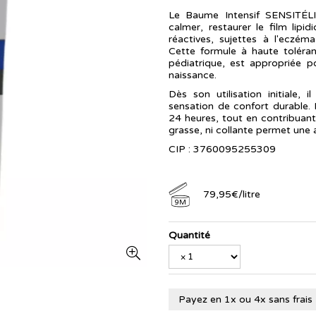
Le Baume Intensif SENSITÉL
calmer, restaurer le film lip
réactives, sujettes à l'eczém
Cette formule à haute toléra
pédiatrique, est appropriée p
naissance.
Dès son utilisation initiale,
sensation de confort durable. 
24 heures, tout en contribuant 
grasse, ni collante permet une a
CIP : 3760095255309
79
,
95
€
/
litre
9M
Quantité
Payez en 1x ou 4x sans frais