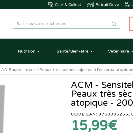
Click & Collect
Retrait Drive
L
Nutrition
Santé
/Bien-être
Vétérinaire
l.AD Baume intensif Peaux très sèches sujettes à l'eczéma atopiqu
ACM - Sensitel
Peaux très sèc
atopique - 20
CODE EAN: 37600952553
15,99€