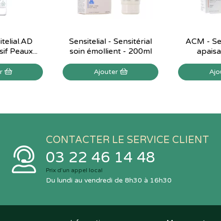
telial.AD
Sensitelial - Sensitérial
ACM - Sen
if Peaux...
soin émollient - 200ml
apaisa
er
Ajouter
Ajo
CONTACTER LE SERVICE CLIENT
03 22 46 14 48
Prix d’un appel local
Du lundi au vendredi de 8h30 à 16h30