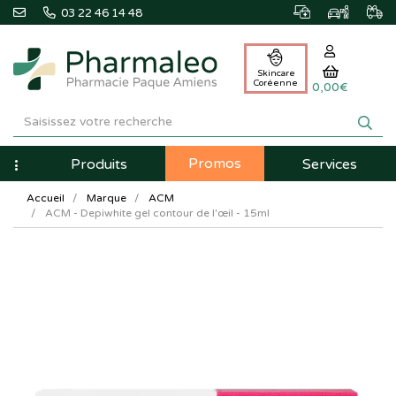
03 22 46 14 48
Skincare
Coréenne
0,00€
Pharmaleo
Pharmacie
Promos
Navigation
Produits
Services
Paque
Accueil
Marque
ACM
Amiens
ACM - Depiwhite gel contour de l'œil - 15ml