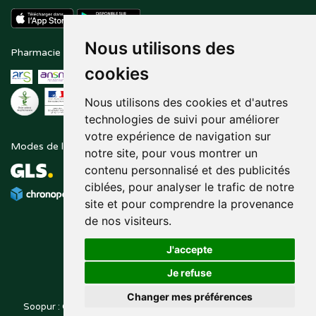
Nous utilisons des
Pharmacie en ligne agréée
Paiement sécurisé
cookies
Nous utilisons des cookies et d'autres
technologies de suivi pour améliorer
votre expérience de navigation sur
Modes de livraison
Suivez-nous sur
notre site, pour vous montrer un
contenu personnalisé et des publicités
ciblées, pour analyser le trafic de notre
site et pour comprendre la provenance
de nos visiteurs.
J'accepte
Je refuse
Changer mes préférences
Soopur : Cosmétiques, soin de la peau, maquillage, toutes vos
Posez une question