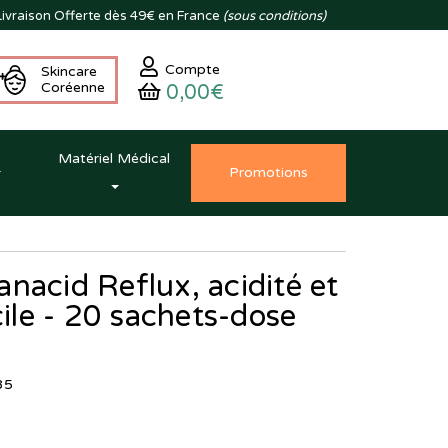
ivraison
Offerte dès 49€ en France
(sous conditions)
Compte
Skincare
Coréenne
0,00€
Matériel Médical
Promo
tion
s
nacid Reflux, acidité et
cile - 20 sachets-dose
85