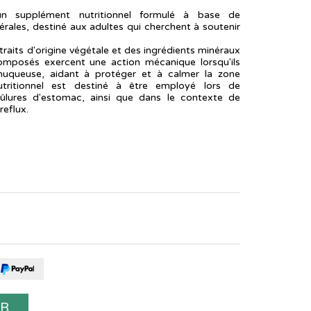
un supplément nutritionnel formulé à base de
rales, destiné aux adultes qui cherchent à soutenir
raits d'origine végétale et des ingrédients minéraux
omposés exercent une action mécanique lorsqu'ils
muqueuse, aidant à protéger et à calmer la zone
tritionnel est destiné à être employé lors de
rûlures d'estomac, ainsi que dans le contexte de
reflux.
ER