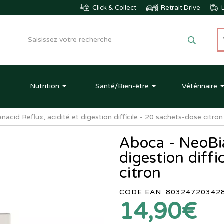
Click & Collect
Retrait Drive
L
Nutrition
Santé
/Bien-être
Vétérinaire
acid Reflux, acidité et digestion difficile - 20 sachets-dose citron
Aboca - NeoBia
digestion diffi
citron
CODE EAN: 80324720342
14,90€