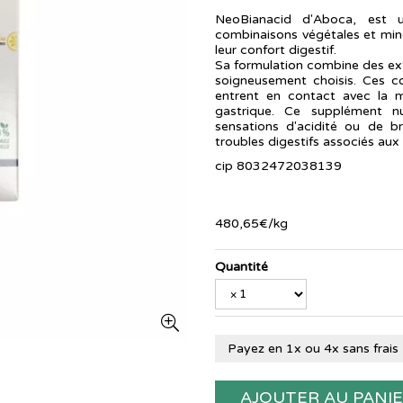
NeoBianacid d'Aboca, est 
combinaisons végétales et miné
leur confort digestif.
Sa formulation combine des ext
soigneusement choisis. Ces c
entrent en contact avec la 
gastrique. Ce supplément nu
sensations d'acidité ou de b
troubles digestifs associés aux 
cip 8032472038139
480
,
65
€
/kg
Quantité
Payez en 1x ou 4x sans frais
AJOUTER AU PANI