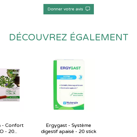
Donner votre avis
DÉCOUVREZ ÉGALEMENT
- Confort
Ergygast - Système
O - 20...
digestif apaisé - 20 stick