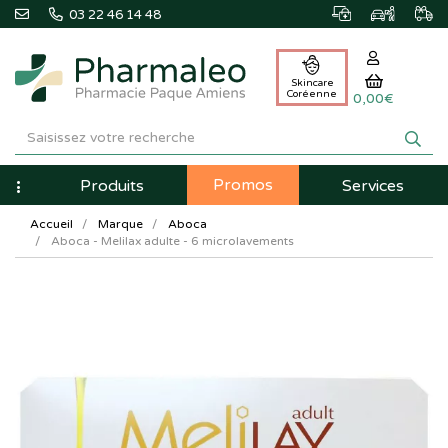
03 22 46 14 48
Skincare
Coréenne
0,00€
Pharmaleo
Pharmacie
Promos
Navigation
Produits
Services
Paque
Accueil
Marque
Aboca
Amiens
Aboca - Melilax adulte - 6 microlavements