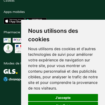
Cookies
Apps mobiles
Nous utilisons des
Pharmacie en ligne agréée
Paiement sécurisé
cookies
Nous utilisons des cookies et d'autres
technologies de suivi pour améliorer
votre expérience de navigation sur
Modes de livraison
Suivez-nous sur
notre site, pour vous montrer un
contenu personnalisé et des publicités
ciblées, pour analyser le trafic de notre
site et pour comprendre la provenance
de nos visiteurs.
J'accepte