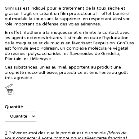
GrinTuss est indiqué pour le traitement de la toux sèche et
grasse. Il agit en créant un film protecteur à l' "effet barrière"
qui module la toux sans la supprimer, en respectant ainsi son
rôle important de défense des voies aériennes.
En effet, il adhère à la muqueuse et en limite le contact avec
les agents externes irritants. Il stimule en outre l'hydratation
de la muqueuse et du mucus en favorisant l'expulsion. GrinTuss
est formulé avec Poliresin, un complexe moléculaire végétal
de résines, polysaccharides, et flavonoïdes de Grindelia,
Plantain, et Hélichryse.
Ces substances, unies au miel, apportent au produit une
propriété muco-adhésive, protectrice et émolliente au goût
très agréable.
3M
Quantité
Prévenez-moi dès que le produit est disponible
(Merci de
vous connecter à votre compte pour utiliser cette fonction).