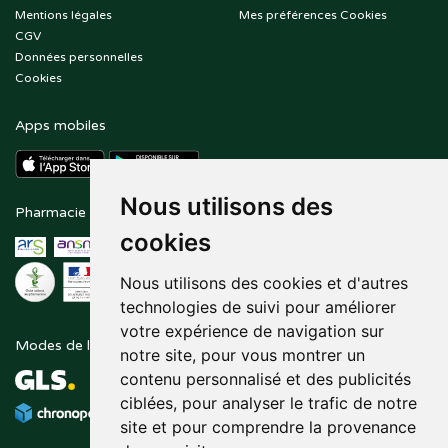
Mentions légales
Mes préférences Cookies
CGV
Données personnelles
Cookies
Apps mobiles
Nous utilisons des
Pharmacie en ligne agréée
Paiement sécurisé
cookies
Nous utilisons des cookies et d'autres
technologies de suivi pour améliorer
votre expérience de navigation sur
Modes de livraison
Suivez-nous sur
notre site, pour vous montrer un
contenu personnalisé et des publicités
ciblées, pour analyser le trafic de notre
site et pour comprendre la provenance