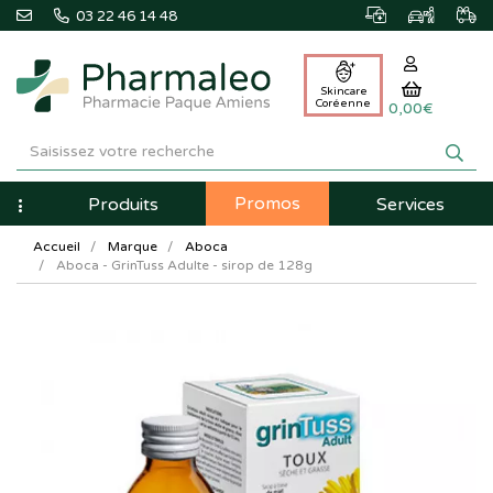
03 22 46 14 48
Skincare
Coréenne
0,00€
Pharmaleo
Pharmacie
Promos
Navigation
Produits
Services
Paque
Accueil
Marque
Aboca
Amiens
Aboca - GrinTuss Adulte - sirop de 128g