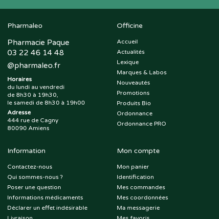
Pharmaleo
Officine
Pharmacie Paque
Accueil
03 22 46 14 48
Actualités
Lexique
@
pharmaleo.fr
Marques & Labos
Horaires
Nouveautés
du lundi au vendredi
Promotions
de 8h30 à 19h30,
le samedi de 8h30 à 19h00
Produits Bio
Adresse
Ordonnance
444 rue de Cagny
Ordonnance PRO
80090 Amiens
Information
Mon compte
Contactez-nous
Mon panier
Qui sommes-nous ?
Identification
Poser une question
Mes commandes
Informations médicaments
Mes coordonnées
Déclarer un effet indésirable
Ma messagerie
Livraison
Mes favoris