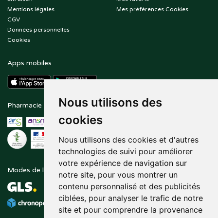
Mentions légales
Mes préférences Cookies
CGV
Données personnelles
Cookies
Apps mobiles
Nous utilisons des
Pharmacie en ligne agréée
Paiement sécurisé
cookies
Nous utilisons des cookies et d'autres
technologies de suivi pour améliorer
votre expérience de navigation sur
Modes de livraison
Suivez-nous sur
notre site, pour vous montrer un
contenu personnalisé et des publicités
ciblées, pour analyser le trafic de notre
site et pour comprendre la provenance