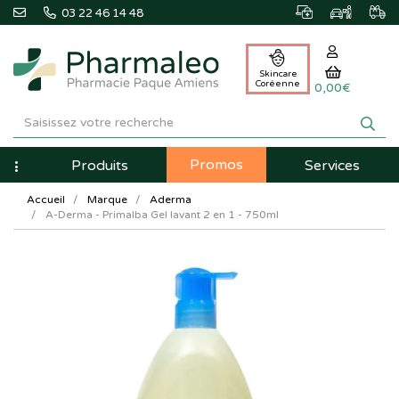
03 22 46 14 48
Skincare
Coréenne
0,00€
Pharmaleo
Pharmacie
Promos
Navigation
Produits
Services
Paque
Accueil
Marque
Aderma
Amiens
A-Derma - Primalba Gel lavant 2 en 1 - 750ml