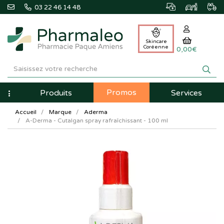
03 22 46 14 48
Skincare
Coréenne
0,00€
Pharmaleo
Pharmacie
Promos
Navigation
Produits
Services
Paque
Accueil
Marque
Aderma
Amiens
A-Derma - Cutalgan spray rafraîchissant - 100 ml