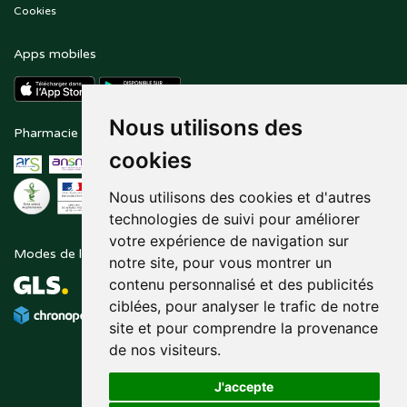
Cookies
Apps mobiles
Nous utilisons des
Pharmacie en ligne agréée
Paiement sécurisé
cookies
Nous utilisons des cookies et d'autres
technologies de suivi pour améliorer
votre expérience de navigation sur
Modes de livraison
Suivez-nous sur
notre site, pour vous montrer un
contenu personnalisé et des publicités
ciblées, pour analyser le trafic de notre
site et pour comprendre la provenance
de nos visiteurs.
J'accepte