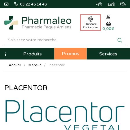
03 22 46 14 48
Skincare
Coréenne
0,00€
Pharmaleo
Pharmacie
Promos
Navigation
Produits
Services
Paque
Accueil
Marque
Placentor
Amiens
PLACENTOR