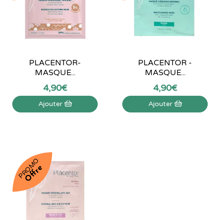
PLACENTOR-
PLACENTOR -
MASQUE...
MASQUE...
4
,
90
€
4
,
90
€
Ajouter
Ajouter
PROMO
Offre