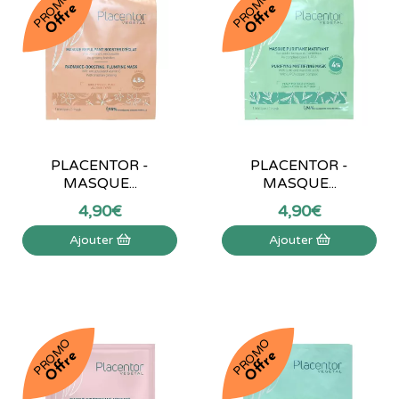
PROMO
PROMO
Offre
Offre
PLACENTOR -
PLACENTOR -
MASQUE...
MASQUE...
4
,
90
€
4
,
90
€
Ajouter
Ajouter
PROMO
PROMO
Offre
Offre