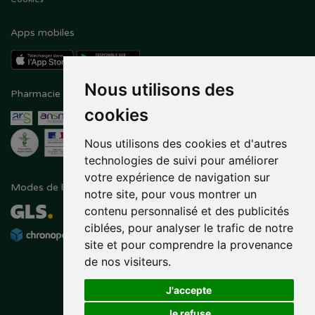
Apps mobiles
Nous utilisons des
Pharmacie en ligne agréée
Paiement sécurisé
cookies
Nous utilisons des cookies et d'autres
technologies de suivi pour améliorer
votre expérience de navigation sur
Modes de livraison
Suivez-nous sur
notre site, pour vous montrer un
contenu personnalisé et des publicités
ciblées, pour analyser le trafic de notre
site et pour comprendre la provenance
de nos visiteurs.
J'accepte
Je refuse