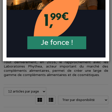
Implanté au coeur des volcans d'Auvergne, le groupe Noreva a
été créé en 2002 par Yves-Noël Lepoutre.
En 16 ans, au fil des années, cet homme passionné par la
dermatologie, la cosmétique, les plantes et leurs vertus,
parviendra à réunir dans son groupe 6 marques. Toutes sont
animées par la même exigence : l'innovation, offrir au monde
de la santé et de la beauté de réelles avancées.
En 2009, les laboratoires Physcience rentrent à leur tour dans
le groupe Noreva et fusionnent avec les Laboratoires Nutreov
pour donner naissance aux Laboratoires Nutreov-Physcience,
créés par des experts en nutrition et spécialistes des
compléments alimentaires.
Tout dernièrement, en 2016, le rapprochement avec les
Laboratoires Phythea, acteur important du marché des
compléments alimentaires, permet de créer une large de
gamme de compléments alimentaires et de cosmétiques.