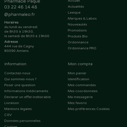
Pharmacie Paque
Accueil
03 22 46 14 48
Actualités
Lexique
@
pharmaleo.fr
Marques & Labos
Horaires
Nouveautés
du lundi au vendredi
Promotions
de 8h30 à 19h30,
le samedi de 8h30 à 19h00
Produits Bio
Adresse
Ordonnance
444 rue de Cagny
Ordonnance PRO
80090 Amiens
Information
Mon compte
Contactez-nous
Mon panier
Qui sommes-nous ?
Identification
Poser une question
Mes commandes
Informations médicaments
Mes coordonnées
Déclarer un effet indésirable
Ma messagerie
Livraison
Mes favoris
Mentions légales
Mes préférences Cookies
CGV
Données personnelles
Cookies