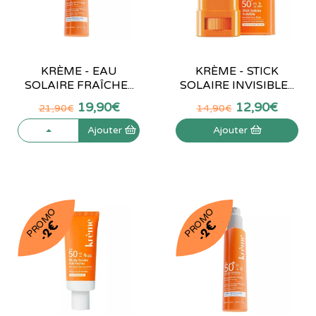
KRÈME - EAU
KRÈME - STICK
SOLAIRE FRAÎCHE...
SOLAIRE INVISIBLE...
19
,
90
€
12
,
90
€
21
,
90
€
14
,
90
€
Ajouter
Ajouter
PROMO
PROMO
-2€
-2€