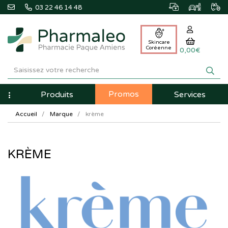
03 22 46 14 48
Skincare
Coréenne
0,00€
Pharmaleo
Pharmacie
Promos
Navigation
Produits
Services
Paque
Accueil
Marque
krème
Amiens
KRÈME