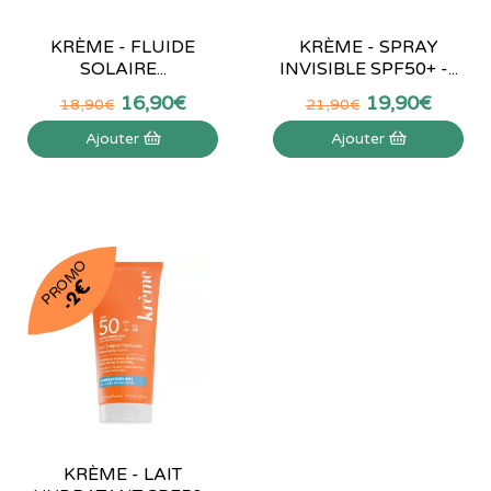
KRÈME - FLUIDE
KRÈME - SPRAY
SOLAIRE...
INVISIBLE SPF50+ -...
16
,
90
€
19
,
90
€
18
,
90
€
21
,
90
€
Ajouter
Ajouter
PROMO
-2€
KRÈME - LAIT