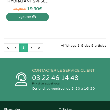
HYDRATANT SPF50...
19
,
90
€
21
,
90
€
Ajouter
Affichage 1-5 des 5 articles
«
‹
1
›
»
CONTACTER LE SERVICE CLIENT
03 22 46 14 48
Prix d’un appel local
Du lundi au vendredi de 8h30 à 16h30
Pharmaleo
Officine