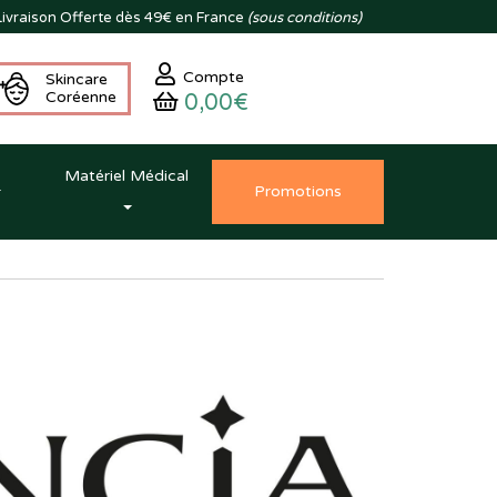
ivraison
Offerte dès 49€ en France
(sous conditions)
Compte
Skincare
Coréenne
0,00€
Matériel Médical
Promo
tion
s