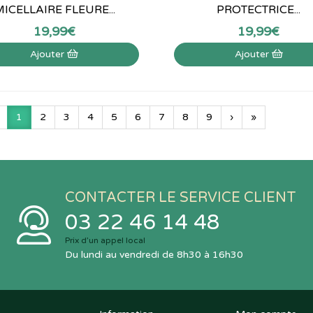
ICELLAIRE FLEURE...
PROTECTRICE...
19
,
99
€
19
,
99
€
Ajouter
Ajouter
1
2
3
4
5
6
7
8
9
›
»
CONTACTER LE SERVICE CLIENT
03 22 46 14 48
Prix d’un appel local
Du lundi au vendredi de 8h30 à 16h30