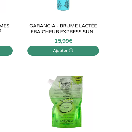
 MES
GARANCIA - BRUME LACTÉE
É
FRAICHEUR EXPRESS SUN...
15
,
99
€
Ajouter