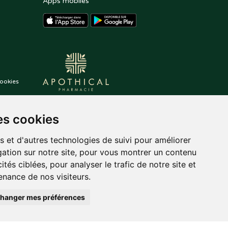
Apps mobiles
ookies
es cookies
s et d'autres technologies de suivi pour améliorer
ation sur notre site, pour vous montrer un contenu
ités ciblées, pour analyser le trafic de notre site et
nance de nos visiteurs.
hanger mes préférences
auté.
Posez une question
,
tekisto
à votre pharmacien
pharmacie