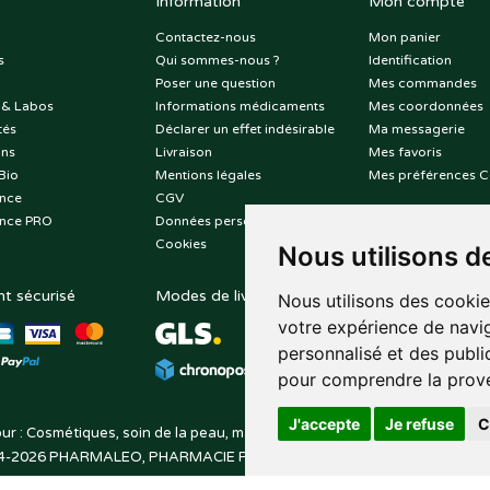
Information
Mon compte
Contactez-nous
Mon panier
s
Qui sommes-nous ?
Identification
Poser une question
Mes commandes
 & Labos
Informations médicaments
Mes coordonnées
tés
Déclarer un effet indésirable
Ma messagerie
ons
Livraison
Mes favoris
Bio
Mentions légales
Mes préférences C
nce
CGV
nce PRO
Données personnelles
Cookies
Nous utilisons d
t sécurisé
Modes de livraison
Suivez-nous sur
Nous utilisons des cookie
votre expérience de navig
personnalisé et des public
pour comprendre la prove
J'accepte
Je refuse
C
ur : Cosmétiques, soin de la peau, maquillage, toutes vos marques de be
4-2026
PHARMALEO, PHARMACIE PAQUE
– Tous droits réservés –
Apo