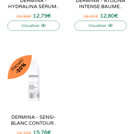
DERMINA -
DERMINA - ATOLINA
HYDRALINA SÉRUM...
INTENSE BAUME...
12
,
79
€
12
,
80
€
15
,
99
€
16
,
00
€
Visualiser
Visualiser
PROMO
-20%
DERMINA - SENSI-
BLANC CONTOUR...
15
,
76
€
19
,
70
€