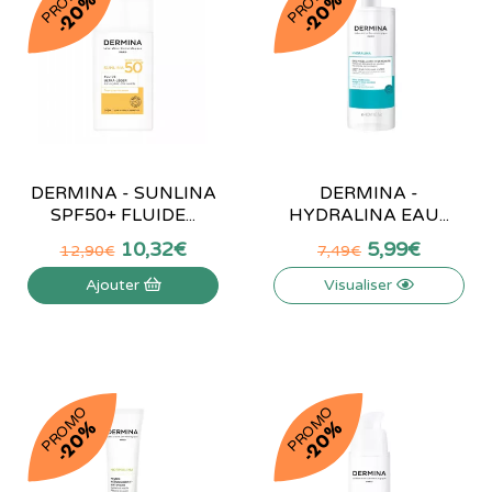
PROMO
PROMO
-20%
-20%
DERMINA - SUNLINA
DERMINA -
SPF50+ FLUIDE...
HYDRALINA EAU...
10
,
32
€
5
,
99
€
12
,
90
€
7
,
49
€
Ajouter
Visualiser
PROMO
PROMO
-20%
-20%