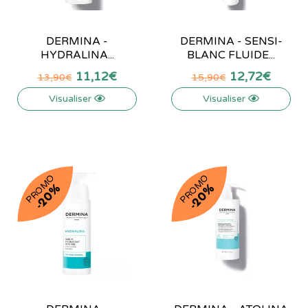
DERMINA -
DERMINA - SENSI-
HYDRALINA...
BLANC FLUIDE...
11
,
12
€
12
,
72
€
13
,
90
€
15
,
90
€
Visualiser
Visualiser
PROMO
PROMO
-20%
-20%