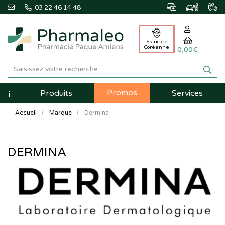
03 22 46 14 48
Skincare
Coréenne
0,00€
Pharmaleo
Pharmacie
Promos
Navigation
Produits
Services
Paque
Accueil
Marque
Dermina
Amiens
DERMINA