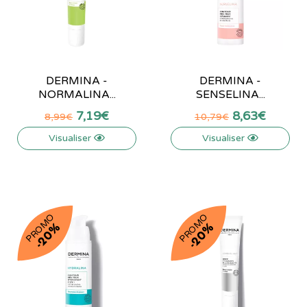
DERMINA -
DERMINA -
NORMALINA...
SENSELINA...
7
,
19
€
8
,
63
€
8
,
99
€
10
,
79
€
Visualiser
Visualiser
PROMO
PROMO
-20%
-20%