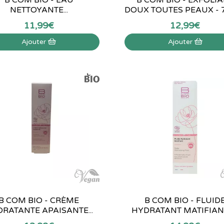
NETTOYANTE...
DOUX TOUTES PEAUX - 
11
,
99
€
12
,
99
€
Ajouter
Ajouter
B COM BIO - CRÈME
B COM BIO - FLUID
RATANTE APAISANTE...
HYDRATANT MATIFIANT 