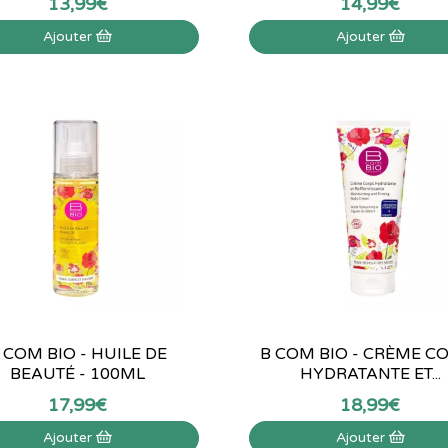
13
,
99
€
14
,
99
€
Ajouter
Ajouter
 COM BIO - HUILE DE
B COM BIO - CRÈME C
BEAUTÉ - 100ML
HYDRATANTE ET...
17
,
99
€
18
,
99
€
Ajouter
Ajouter