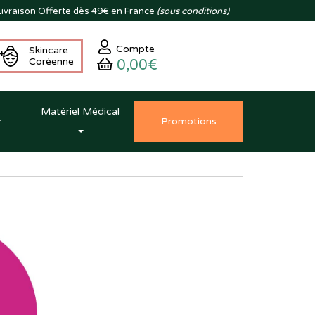
ivraison
Offerte dès 49€ en France
(sous conditions)
Compte
Skincare
Coréenne
0,00€
Matériel Médical
Promo
tion
s