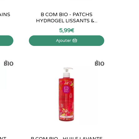
AINS
B COM BIO - PATCHS
HYDROGEL LISSANTS &...
5
,
99
€
Ajouter
ANT
B COM BIO - HUILE LAVANTE