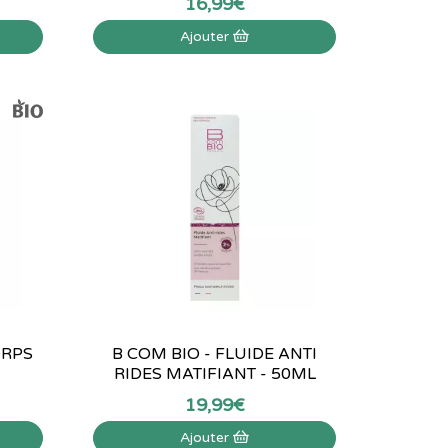
16
,
99
€
Ajouter
ORPS
B COM BIO - FLUIDE ANTI
RIDES MATIFIANT - 50ML
19
,
99
€
Ajouter