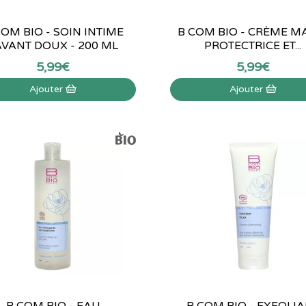
COM BIO - SOIN INTIME
B COM BIO - CRÈME M
AVANT DOUX - 200 ML
PROTECTRICE ET...
5
,
99
€
5
,
99
€
Ajouter
Ajouter
B COM BIO - EAU
B COM BIO - EXFOLI