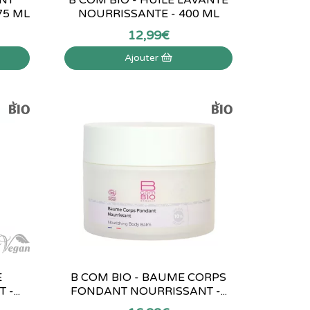
75 ML
NOURRISSANTE - 400 ML
12
,
99
€
Ajouter
E
B COM BIO - BAUME CORPS
-...
FONDANT NOURRISSANT -...