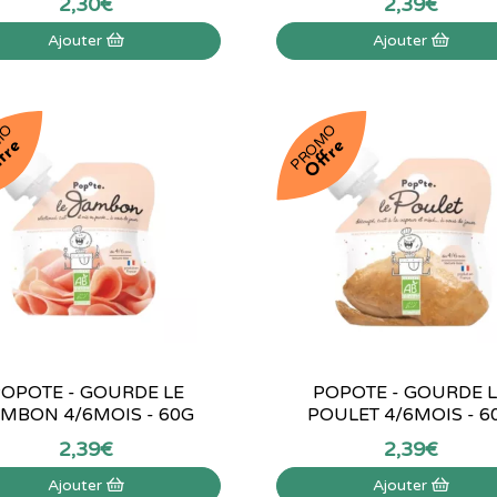
2
,
30
€
2
,
39
€
Ajouter
Ajouter
MO
PROMO
fre
Offre
OPOTE - GOURDE LE
POPOTE - GOURDE 
MBON 4/6MOIS - 60G
POULET 4/6MOIS - 6
2
,
39
€
2
,
39
€
Ajouter
Ajouter