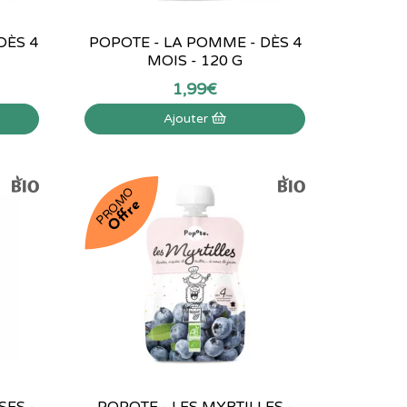
DÈS 4
POPOTE - LA POMME - DÈS 4
MOIS - 120 G
1
,
99
€
Ajouter
PROMO
Offre
SES -
POPOTE - LES MYRTILLES -