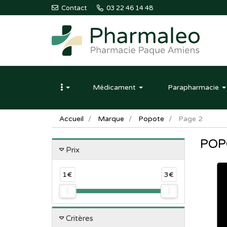
Contact
03 22 46 14 48
Pharmaleo
Pharmacie
Médicament
Parapharmacie
Paque
Amiens
Accueil
Marque
Popote
Page 2
POP
Prix
1€
3€
Critères