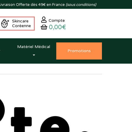
ivraison
Offerte dès 49€ en France
(sous conditions)
Compte
Skincare
Coréenne
0,00€
Matériel Médical
Promo
tion
s