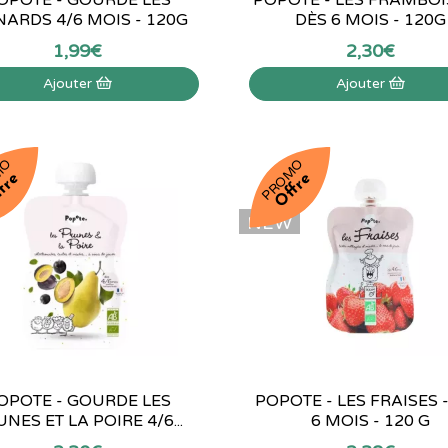
NARDS 4/6 MOIS - 120G
DÈS 6 MOIS - 120G
1
,
99
€
2
,
30
€
Ajouter
Ajouter
MO
PROMO
fre
Offre
NEW
OPOTE - GOURDE LES
POPOTE - LES FRAISES 
NES ET LA POIRE 4/6...
6 MOIS - 120 G