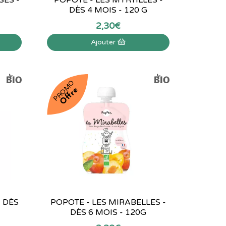
DÈS 4 MOIS - 120 G
2
,
30
€
Ajouter
PROMO
Offre
- DÈS
POPOTE - LES MIRABELLES -
DÈS 6 MOIS - 120G