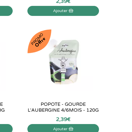
2
,
39
€
Ajouter
PROMO
Offre
LE
POPOTE - GOURDE
0G
L'AUBERGINE 4/6MOIS - 120G
2
,
39
€
Ajouter