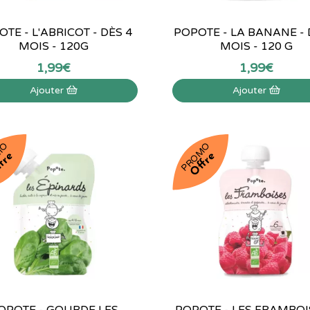
TE - L'ABRICOT - DÈS 4
POPOTE - LA BANANE - 
MOIS - 120G
MOIS - 120 G
1
,
99
€
1
,
99
€
Ajouter
Ajouter
MO
PROMO
fre
Offre
OPOTE - GOURDE LES
POPOTE - LES FRAMBOI